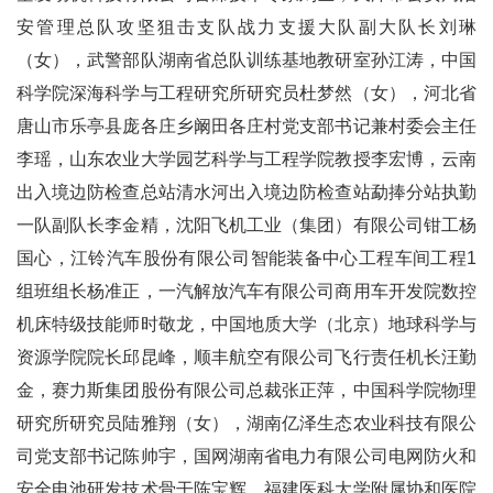
安管理总队攻坚狙击支队战力支援大队副大队长刘琳
（女），武警部队湖南省总队训练基地教研室孙江涛，中国
科学院深海科学与工程研究所研究员杜梦然（女），河北省
唐山市乐亭县庞各庄乡阚田各庄村党支部书记兼村委会主任
李瑶，山东农业大学园艺科学与工程学院教授李宏博，云南
出入境边防检查总站清水河出入境边防检查站勐捧分站执勤
一队副队长李金精，沈阳飞机工业（集团）有限公司钳工杨
国心，江铃汽车股份有限公司智能装备中心工程车间工程1
组班组长杨准正，一汽解放汽车有限公司商用车开发院数控
机床特级技能师时敬龙，中国地质大学（北京）地球科学与
资源学院院长邱昆峰，顺丰航空有限公司飞行责任机长汪勤
金，赛力斯集团股份有限公司总裁张正萍，中国科学院物理
研究所研究员陆雅翔（女），湖南亿泽生态农业科技有限公
司党支部书记陈帅宇，国网湖南省电力有限公司电网防火和
安全电池研发技术骨干陈宝辉，福建医科大学附属协和医院