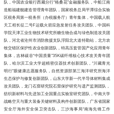
队，中国农业银行西藏分行“格桑花”金融服务队，中船江南
造船福建舰建造管理青年团队，国家税务总局平潭综合实验
区税务局第一税务所（办税服务厅）青年集体，中国载人航
天工程长征二号F运载火箭应急发射任务攻关团队，中国科
学院天津工业生物技术研究所糖生物合成与绿色制造攻关团
队，河北省沧州市消防救援支队浮阳北大道特勤站，北方农
牧交错区保护性农业创新团队，特高压套管国产化应用青年
集体，吉林碳谷“中国质量”35K碳纤维核心技术攻关青年团
队，哈尔滨工业大学超精密仪器技术创新团队，“川藏青光
明行”眼健康志愿服务队，自然资源部第三海洋研究所海洋
生态保护与修复创新团队，山东大学新一代半导体材料集成
攻关团队，龙门石窟研究院石窟保护研究与遗产监测团队，
纺织新材料与先进加工全国重点实验室研究团队，中南大学
战略空天与重大装备关键材料及构件创新团队，广东省国家
安全厅海外安全保卫突击队，三沙海事局“南海先锋工作