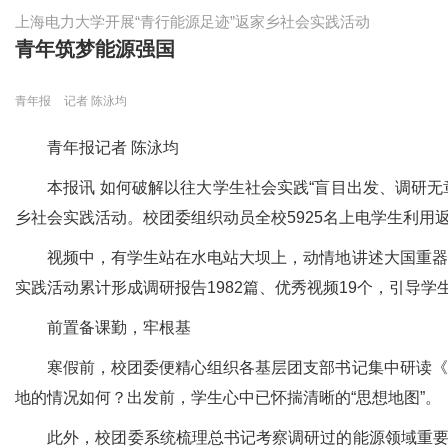
上海电力大学开展“青行能源足迹”返家乡社会实践活动
青年筑梦能源强国
青年报
记者 陈泳均
青年报记者 陈泳均
本报讯 如何破解以往大学生社会实践“盲目出发、调研无章
乡社会实践活动。校团委组织动员全校5925名上电学生利用
视频中，有学生站在水电站大坝上，动情地讲述大国重器带
实践活动累计形成调研报告1982篇、优秀视频19个，引导
前置备课勤，牢根基
寒假前，校团委便精心组织各基层团支部书记集中研读《习
地的情况如何？出发前，学生心中已怀揣清晰的“思想地图”。
此外，校团委系统梳理总书记考察调研过的能源领域重要地标