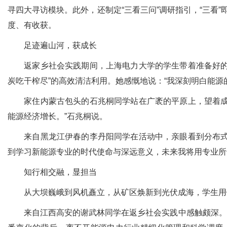
寻四大寻访模块。此外，还制定“三看三问”调研指引，“三看
度、有收获。
足迹遍山河，获成长
返家乡社会实践期间，上海电力大学的学生带着准备好的调
炭吃干榨尽”的高效清洁利用。她感慨地说：“我深刻明白能
家住内蒙古包头的石兆桐同学站在广袤的平原上，望着成片
能源经济增长。”石兆桐说。
来自黑龙江伊春的李丹阳同学在活动中，亲眼看到分布式光
到学习新能源专业的时代使命与深远意义，未来我将用专业所
知行相交融，显担当
从大坝巍峨到风机矗立，从矿区焕新到光伏成海，学生用镜
来自江西高安的谢武林同学在返乡社会实践中感触颇深。儿