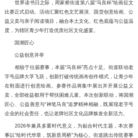
世界读书日之际，周家桥街道第八届“马良杯”绘画征文
比赛正式启动。活动汇聚红色文艺展演、国货创意绘画、公
益义卖与亲子阅读项目，融合本土文化、红色底蕴与公益温
度，为辖区青少年打造优质社区文化盛宴。
国潮匠心
公益创意并举
相较于往届赛事，本届“马良杯”亮点十足。街道联动老
字号品牌大孚飞跃，创新打破传统画布创作模式，让青少年
在鞋面进行创意绘画。参赛作品将集中展出并开展公益义
卖，全部收益都用于帮扶困难儿童。本次创新联动，将国潮
匠心、公益善意与“神笔马良”追梦精神相融，既展现老字号
企业的社会责任，也让老牌社区文化品牌焕发全新活力。
2026年兼具多重时代意义，为贴合时代主题，本次赛
事以“绘时代华章，筑新质周桥”为核心。街道跳出传统赛事