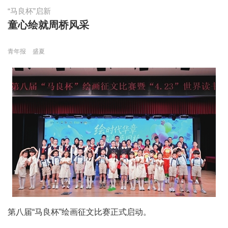
“马良杯”启新
童心绘就周桥风采
青年报
盛夏
第八届“马良杯”绘画征文比赛正式启动。