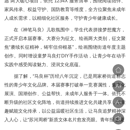
愿”两大暖心项目，依托“1234X”服务清单，围绕阅读陪伴、
家风传承、权益守护、国防教育等维度，全方位聚焦未成年
人成长需求，以精细化社区服务，守护青少年健康成长。
在《神笔马良》儿歌氛围中，学生代表拼接梦想魔方，
正式开启本届赛事。大赛分为征文、绘画两大类别，征文聚
焦“赓续长征精神，铸牢信仰根基”，绘画围绕街道年度主题
创作。同时增设童梦马良灯DIY手作活动，让青少年在动手
实践中感受阅读魅力、浸润文化底蕴。
据了解，“马良杯”历经八年沉淀，已是周家桥街道标志
性的青少年文化品牌。本届赛事打破单一竞赛属性，集文化
展演、国潮创作、公益帮扶、未成年人服务于一体。依托不
断升级的社区文化阵地，街道持续推进文化共建共享，以童
趣赋能文化传承，以公益温暖社区生活，让马良追梦精神深
入人心，让“苏河周桥”新质文体名片愈发亮眼。青年报 盛夏