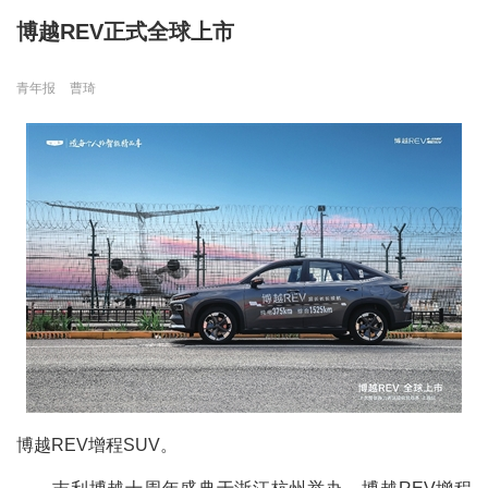
博越REV正式全球上市
青年报
曹琦
博越REV增程SUV。