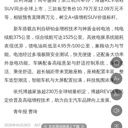
吉利博越十周年盛典于浙江杭州举办，博越REV增程
SUV同步全球上市，三款板型售价10.79万至12.09万元不
等，相较预售直降两万元，树立A+级增程SUV价值标杆。
新车搭载吉利自研铂金增程技术与神盾金砖电池，纯电
续航375公里，综合续航可达1525公里。高效电驱系统能耗
表现优异，馈电油耗低至4.95升/100公里，兼顾动力与节
能。电池经过多项极限安全测试，快充便捷，还配备大功率
外放电功能。车辆配备高端悬架与舒适控制系统，操控灵
活、乘坐舒适。超长轴距带来宽敞座舱，座椅配置丰富。整
车造型潮流，智能车机与大屏配置拉满，科技氛围浓厚。
依托博越家族超230万全球销量积淀，博越REV以亲民
定价普及高端增程技术，助力自主汽车品牌向上发展。
青年报 曹琦
2026年04月28日
A07