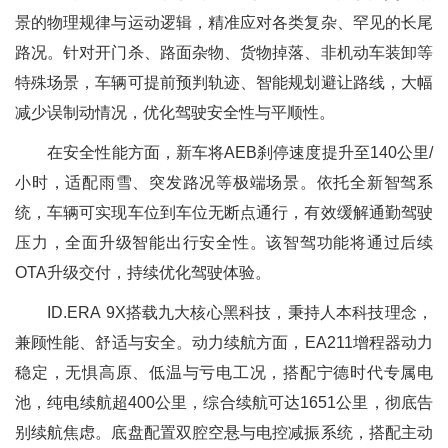
景的物理规律与运动逻辑，精准应对各类复杂、罕见的长尾
路况。针对开门杀、路面杂物、货物掉落、非机动车装卸等
特殊场景，车辆可提前预判轨迹、智能规划避让路线，大幅
减少误制动情况，优化驾驶安全性与平顺性。
在安全性能方面，新车将AEB刹停速度提升至140公里/
小时，适配雨雪、突发路况等极端场景。依托全新智驾系
统，车辆可实现车位到车位无断点通行，有效缓解通勤驾驶
压力，全面升级智能出行安全性。该智驾功能将通过后续
OTA升级交付，持续优化驾驶体验。
ID.ERA 9X搭载九大核心黑科技，秉持人本科技理念，
兼顾性能、舒适与安全。动力续航方面，EA211增程器动力
稳定，无惧高原、低温与亏电工况，搭配宁德时代专属电
池，纯电续航超400公里，综合续航可达1651公里，彻底告
别续航焦虑。底盘配置双腔空悬与电控减振系统，搭配主动