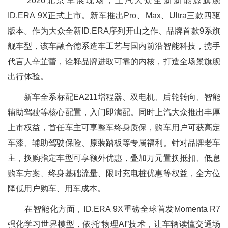
2026北京车展现场，上汽大众全新新能源旗舰
ID.ERA 9X正式上市。新车推出Pro、Max、Ultra三款四驱
版本。作为大众全新ID.ERA序列开山之作、品牌首款9系旗
舰车型，该车融合德系造车工艺与国内前沿智能科技，携手
代言人辛芷蕾，诠释品牌进取可靠的内核，打造全场景旗舰
出行体验。
新车全系标配EA211增程器、双电机、后轮转向、智能
辅助驾驶等核心配置，入门即满配。同时上汽大众推出丰厚
上市权益，首任车主可享整车终身质保，购车用户可获高定
车漆、辅助驾驶保险、原装踏板等专属福利。针对品牌老车
主，换购指定车型可享额外优惠，叠加万元置换抵扣、低息
购车方案、终身基础流量、限时充电桩优惠等权益，全方位
降低用户购车、用车成本。
在智能化方面，ID.ERA 9X重磅全球首发Momenta R7
强化学习世界模型，依托“物理AI”技术，让车辆读懂交通场