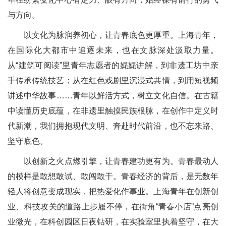
与方向。
以文化为脉润养初心，让青春底色更厚重。上海青年，
在国际化大都市中追逐未来，也在文脉深处汲取力量。
从“建筑可阅读”里青年志愿者的娓娓讲解，到非遗工坊中亲
手传承传统技艺；从在红色戏剧里沉浸式共情，到用短视频
讲述中华故事……青年以鲜活方式，树立文化自信。在古籍
中读懂历史底蕴，在非遗里触摸民族根脉，在创作中定义时
代新潮，我们拥抱现代文明、奔赴时代前沿，也不忘来路、
坚守底色。
以创新之火点燃引擎，让青春建功更有为。青春最动人
的模样是敢想敢试、敢闯敢干。青春经济的背后，是无数年
轻人将创意变成现实，把热爱化作事业。上海青年在创新创
业、科技攻关的道路上步履不停，在街角“青春小店”点亮创
业微光，在科创园区日夜钻研，在实验室里执着坚守，在大