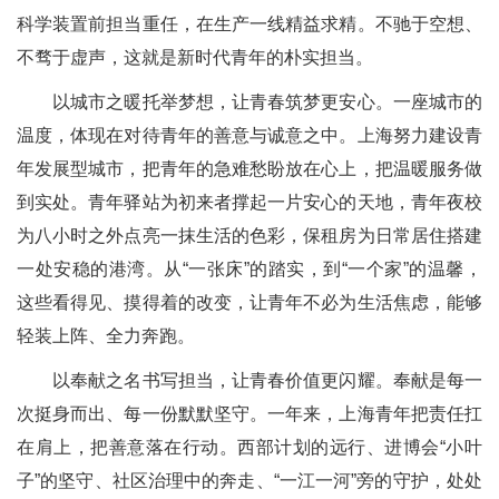
科学装置前担当重任，在生产一线精益求精。不驰于空想、
不骛于虚声，这就是新时代青年的朴实担当。
以城市之暖托举梦想，让青春筑梦更安心。一座城市的
温度，体现在对待青年的善意与诚意之中。上海努力建设青
年发展型城市，把青年的急难愁盼放在心上，把温暖服务做
到实处。青年驿站为初来者撑起一片安心的天地，青年夜校
为八小时之外点亮一抹生活的色彩，保租房为日常居住搭建
一处安稳的港湾。从“一张床”的踏实，到“一个家”的温馨，
这些看得见、摸得着的改变，让青年不必为生活焦虑，能够
轻装上阵、全力奔跑。
以奉献之名书写担当，让青春价值更闪耀。奉献是每一
次挺身而出、每一份默默坚守。一年来，上海青年把责任扛
在肩上，把善意落在行动。西部计划的远行、进博会“小叶
子”的坚守、社区治理中的奔走、“一江一河”旁的守护，处处