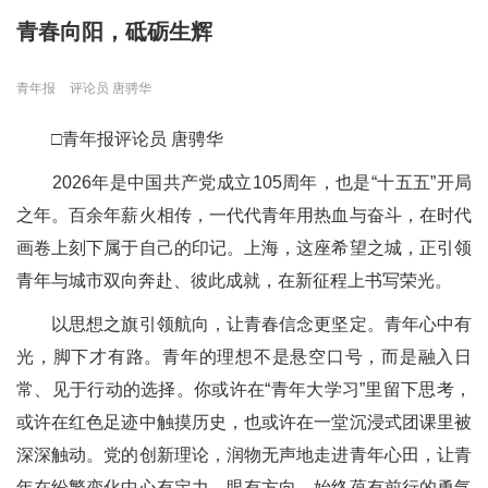
青春向阳，砥砺生辉
青年报
评论员 唐骋华
□青年报评论员 唐骋华
2026年是中国共产党成立105周年，也是“十五五”开局
之年。百余年薪火相传，一代代青年用热血与奋斗，在时代
画卷上刻下属于自己的印记。上海，这座希望之城，正引领
青年与城市双向奔赴、彼此成就，在新征程上书写荣光。
以思想之旗引领航向，让青春信念更坚定。青年心中有
光，脚下才有路。青年的理想不是悬空口号，而是融入日
常、见于行动的选择。你或许在“青年大学习”里留下思考，
或许在红色足迹中触摸历史，也或许在一堂沉浸式团课里被
深深触动。党的创新理论，润物无声地走进青年心田，让青
年在纷繁变化中心有定力、眼有方向，始终葆有前行的勇气