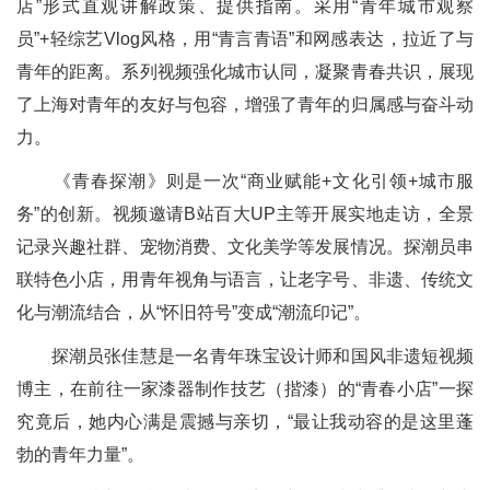
店”形式直观讲解政策、提供指南。采用“青年城市观察
员”+轻综艺Vlog风格，用“青言青语”和网感表达，拉近了与
青年的距离。系列视频强化城市认同，凝聚青春共识，展现
了上海对青年的友好与包容，增强了青年的归属感与奋斗动
力。
《青春探潮》则是一次“商业赋能+文化引领+城市服
务”的创新。视频邀请B站百大UP主等开展实地走访，全景
记录兴趣社群、宠物消费、文化美学等发展情况。探潮员串
联特色小店，用青年视角与语言，让老字号、非遗、传统文
化与潮流结合，从“怀旧符号”变成“潮流印记”。
探潮员张佳慧是一名青年珠宝设计师和国风非遗短视频
博主，在前往一家漆器制作技艺（揩漆）的“青春小店”一探
究竟后，她内心满是震撼与亲切，“最让我动容的是这里蓬
勃的青年力量”。