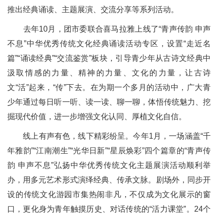
推出经典诵读、主题展演、交流分享等系列活动。
去年10月，团市委联合喜马拉雅上线了“青声传韵 申声
不息”中华优秀传统文化经典诵读活动专区，设置“走近名
篇”“诵读经典”“交流鉴赏”板块，引导青少年从古诗文经典中
汲取情感的力量、精神的力量、文化的力量，让古诗
文“活”起来，“传”下去。在为期一个多月的活动中，广大青
少年通过每日听一听、读一读、聊一聊，体悟传统魅力、挖
掘现代价值，进一步增强文化认同、厚植文化自信。
线上有声有色，线下精彩纷呈。今年1月，一场涵盖“千
年雅韵”“江南潮生”“光华日新”“星辰焕彩”四个篇章的“青声传
韵 申声不息”弘扬中华优秀传统文化主题展演活动顺利举
办，用多元艺术形式演绎经典、传承文脉。剧场外，同步开
设的传统文化游园市集热闹非凡，不仅成为文化展示的窗
口，更化身为青年触摸历史、对话传统的“活力课堂”。24个