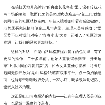
在瑞虹天地月亮湾的“蔚冉生长花鸟市”里，没有传统花
鸟市场的喧闹，取而代之的是95后爬宠店主与“花二代”姑娘
共同打造的社区植物空间。年轻人端着咖啡看蜜袋鼯撒娇，
老邻居买完绿植顺便聊上几句家常。主理人吴玲感慨：“团
区委不仅帮我们对接了‘青春小店’大赛，还引入了社区运营
资源，让我们的经营更加顺畅。”
这样的对话，在昆山路玛格萝妮西餐厅的包间里，有了
更深的延伸。二十多年前，创始人董欢留学归来，开出这
家“上海小囡的西餐启蒙”店；如今女儿董佳尔接棒，将餐厅
包间无偿开放为“昆山·玛格邻聚荟”议事平台。点一份奶油意
面，也能顺带聊聊垃圾分类，一家小店，既承载味觉记忆，
也嵌入社区治理。
这正是虹口青春经济的内核——让青年主理人既是创业
者，也是城市温度的传递者。