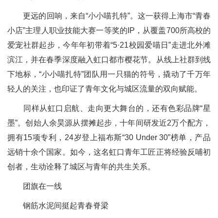
更远的回响，来自“小小喵扎特”。这一获得上海市“青春
小店”主理人职业技能大赛一等奖的IP，从覆盖700所高校的
爱宠社群起步，今年年初带着“5·21校园爱喵日”走进北外滩
滨江，并在春季深度融入虹口都市樱花节。从线上社群到线
下地标，“小小喵扎特”团队用一只猫的符号，撬动了千万年
轻人的关注，也印证了青年文化与城区流量的双向赋能。
同样从虹口启航、走向更大舞台的，还有色彩品牌“星
墨”。创始人余昊源从摆摊起步，十年间研发近2万个配方，
拥有15项专利，24岁登上福布斯“30 Under 30”榜单，产品
远销十余个国家。如今，这名虹口青年工匠正将经验反哺初
创者，生动诠释了城区与青年的共生关系。
团旗在一线
钢筋水泥间挺起青春脊梁