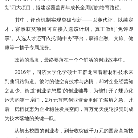
划”四大项目，搭建起覆盖青年成长全周期的培育路径。
其中，评价机制实现突破创新——以赛代评、以绩定
才，赛事获奖项目可直接入选该计划，真正做到“免评即
享”。入选人才还可依托“随申办”平台，获得金融、文旅、健
康等一揽子专属服务。
政策的温度，最终要落在一个个鲜活的创业故事中。
2016年，同济大学化学硕士王群龙带着新材料技术来
到曲阳路街道。彼时的他空有技术与热情，却对企业经营知
之甚少。街道“创业梦想屋”的创业辅导，为他打开了规范化
运营的第一扇门，2万元首笔创业资金更解了燃眉之急。此
后，房租优惠为企业稳住发展空间，百万元天使轮投资则成
为技术落地的关键一跃。
从初出校园的创业者，到营收突破千万元的国家高新技