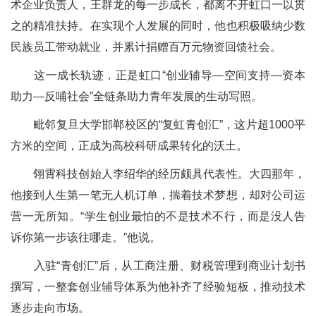
术企业负责人，王群龙的每一步成长，都离不开虹口一以贯
之的精准扶持。在实现个人发展的同时，他也积极吸纳少数
民族员工带动就业，并累计捐赠百万元物资回馈社会。
这一成长轨迹，正是虹口“创业辅导—空间支持—资本
助力—反哺社会”全链条助力青年发展的生动写照。
毗邻复旦大学邯郸校区的“复虹青创汇”，这片超1000平
方米的空间，正成为高校科研成果转化的沃土。
翎霄科技创始人李绍华的经历颇具代表性。大四那年，
他接到人生第一笔无人机订单，揣着技术梦想，却对公司运
营一无所知。“学生创业最怕的不是技术不行，而是没人告
诉你第一步该往哪走。”他说。
入驻“青创汇”后，从工商注册、财税管理到商业计划书
撰写，一整套创业辅导体系为他补齐了经验短板，推动技术
逐步走向市场。