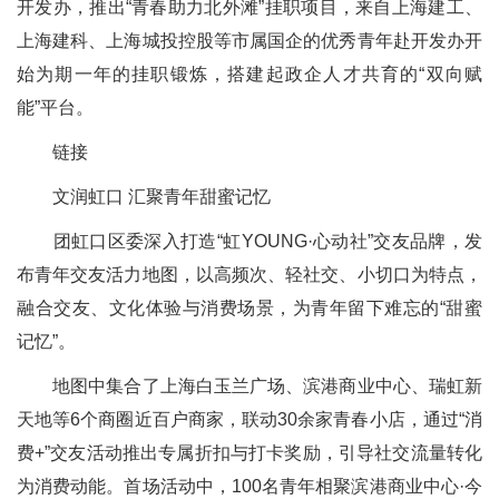
开发办，推出“青春助力北外滩”挂职项目，来自上海建工、
上海建科、上海城投控股等市属国企的优秀青年赴开发办开
始为期一年的挂职锻炼，搭建起政企人才共育的“双向赋
能”平台。
链接
文润虹口 汇聚青年甜蜜记忆
团虹口区委深入打造“虹YOUNG·心动社”交友品牌，发
布青年交友活力地图，以高频次、轻社交、小切口为特点，
融合交友、文化体验与消费场景，为青年留下难忘的“甜蜜
记忆”。
地图中集合了上海白玉兰广场、滨港商业中心、瑞虹新
天地等6个商圈近百户商家，联动30余家青春小店，通过“消
费+”交友活动推出专属折扣与打卡奖励，引导社交流量转化
为消费动能。首场活动中，100名青年相聚滨港商业中心·今