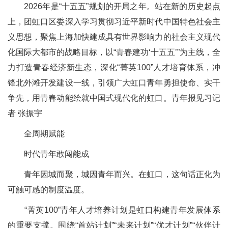
2026年是“十五五”规划的开局之年。站在新的历史起点
上，团虹口区委深入学习贯彻习近平新时代中国特色社会主
义思想，聚焦上海加快建成具有世界影响力的社会主义现代
化国际大都市的战略目标，以“青春建功‘十五五’”为主线，全
力打造青春经济新生态，深化“菁英100”人才培育体系，冲
锋北外滩开发建设一线，引领广大虹口青年勇担使命、实干
争先，用青春动能绘就中国式现代化的虹口。青年报见习记
者 张振宇
全周期赋能
时代青年敢闯能成
青年因城而聚，城因青年而兴。在虹口，这句话正化为
可触可感的制度温度。
“菁英100”青年人才培养计划是虹口构建青年发展体系
的重要支撑。围绕“首站计划”“未来计划”“优才计划”“伙伴计