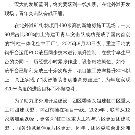
宏大的发展蓝图，终究要落到一线实践。在北外滩开发
现场，青年突击队奋战正酣。
在北外滩91街坊项目480米高的新地标施工现场，一支
90后占比80%的上海建工青年突击队成功完成了国内首创
的“筒柱一体化空中工厂”。2025年8月23日夜，重达千吨的
钢平台运用PLC液压同步技术进行顶升控制，在数字孪生平
台的协同下，历经数小时紧张作业，设备精准就位。如今，
该平台已顺利完成三十余次爬升，项目施工效率提升30%以
上，真正实现了“以智能装备赋能高效建造”，为年底实现
320米高度的进度目标而不懈奋斗。
为了助力北外滩开发建设，团区委牵头组建虹口区重大
工程团建联盟，将团旗插在项目一线。2025年，联盟从12
家增加至20家，更名为“虹口区重大工程与片区更新团建联
盟”，服务领域延伸至片区更新。同年，团区委联合北外滩