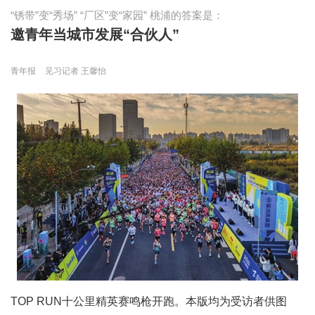
“锈带”变“秀场” “厂区”变“家园” 桃浦的答案是：
邀青年当城市发展“合伙人”
青年报
见习记者 王馨怡
TOP RUN十公里精英赛鸣枪开跑。本版均为受访者供图