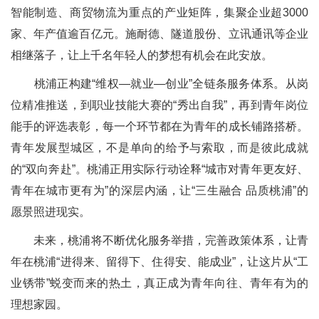
智能制造、商贸物流为重点的产业矩阵，集聚企业超3000
家、年产值逾百亿元。施耐德、隧道股份、立讯通讯等企业
相继落子，让上千名年轻人的梦想有机会在此安放。
桃浦正构建“维权—就业—创业”全链条服务体系。从岗
位精准推送，到职业技能大赛的“秀出自我”，再到青年岗位
能手的评选表彰，每一个环节都在为青年的成长铺路搭桥。
青年发展型城区，不是单向的给予与索取，而是彼此成就
的“双向奔赴”。桃浦正用实际行动诠释“城市对青年更友好、
青年在城市更有为”的深层内涵，让“三生融合 品质桃浦”的
愿景照进现实。
未来，桃浦将不断优化服务举措，完善政策体系，让青
年在桃浦“进得来、留得下、住得安、能成业”，让这片从“工
业锈带”蜕变而来的热土，真正成为青年向往、青年有为的
理想家园。