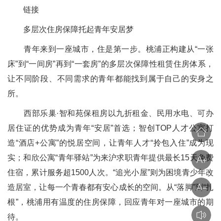
链接
多层次住房保障托起青年安居梦
青年来到一座城市，住是第一步。桃浦正构建从“一张
床”到“一间房”再到“一套房”的多层次保障性租赁住房体系，
让不同阶段、不同需求的青年都能找到属于自己的安身之
所。
西部乐巢·智和苑保租房以九折租金、民用水电、可办
居住证的优势成为青年“安居”首选；智创TOP人才公寓打
造“酒店+公寓”的悦居空间，让青年人才“拎包入住”成为现
实；和欣公寓“青年驿站”为来沪求职青年提供最长15天免费
住宿，累计服务超1500人次。“追光小屋”则为困境青少年改
造居室，让每一个青春都有安心成长的空间。从“落脚”到“扎
根”，桃浦用有温度的住房保障，回应青年对一座城市的期
待。