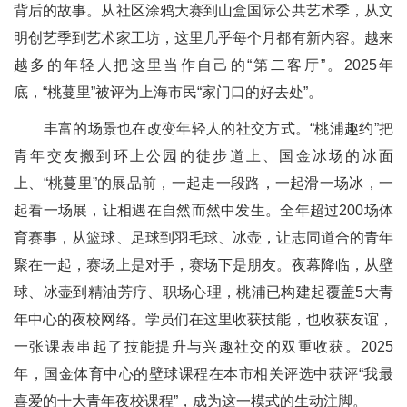
背后的故事。从社区涂鸦大赛到山盒国际公共艺术季，从文
明创艺季到艺术家工坊，这里几乎每个月都有新内容。越来
越多的年轻人把这里当作自己的“第二客厅”。2025年
底，“桃蔓里”被评为上海市民“家门口的好去处”。
丰富的场景也在改变年轻人的社交方式。“桃浦趣约”把
青年交友搬到环上公园的徒步道上、国金冰场的冰面
上、“桃蔓里”的展品前，一起走一段路，一起滑一场冰，一
起看一场展，让相遇在自然而然中发生。全年超过200场体
育赛事，从篮球、足球到羽毛球、冰壶，让志同道合的青年
聚在一起，赛场上是对手，赛场下是朋友。夜幕降临，从壁
球、冰壶到精油芳疗、职场心理，桃浦已构建起覆盖5大青
年中心的夜校网络。学员们在这里收获技能，也收获友谊，
一张课表串起了技能提升与兴趣社交的双重收获。2025
年，国金体育中心的壁球课程在本市相关评选中获评“我最
喜爱的十大青年夜校课程”，成为这一模式的生动注脚。