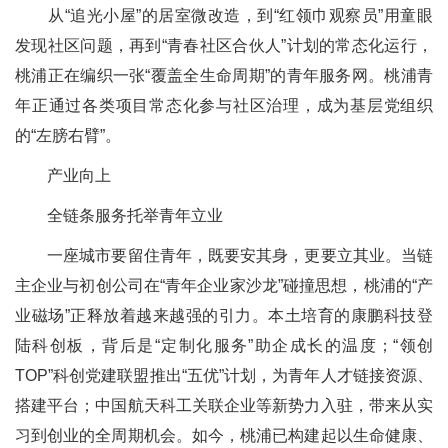
从“追光小屋”的居室微改造，到“红领巾观察员”用童眼
发现社区问题，再到“青春社区合伙人”计划的常态化运行，
桃浦正在编织一张“覆盖全生命周期”的青年服务网。桃浦青
年正通过各类项目常态化参与社区治理，成为基层党组织
的“左膀右臂”。
产业向上
全链条服务托举青年立业
一座城市要留住青年，既要安其身，更要立其业。当链
主企业与初创公司在“青年企业家沙龙”碰撞思想，桃浦的“产
业磁场”正释放着越来越强的引力。本土培育的康鹏科技登
陆科创板，背后是“定制化服务”助企成长的温度；“领创
TOP”科创党建联盟推出“五优”计划，为青年人才链接资源、
搭建平台；中国航天科工关联企业等新势力入驻，带来从实
习到创业的全周期机会。如今，桃浦已构建起以生命健康、