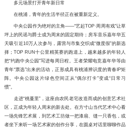
多元场景打开青年新日常
在桃浦，青年的生活半径正在被重新定义。
中央公园作为绝对的主角——“艺起TOP·周周有戏”让草
坪上的民谣与爵士成为周末的固定期待；房车音乐嘉年华五
天吸引近10万人次参与，露营与市集交织成“微度假”的新选
择；TOP RUN十公里精英赛的跑道上，越来越多的年轻人
把“约跑中央公园”写进每周日程。王者荣耀电竞嘉年华等由
青年“票选”出来的活动，正形成具有桃浦辨识度的青春IP矩
阵。中央公园这片绿色空间正从“偶尔打卡”变成“日常习
惯”。
走进“桃蔓里”，这座由农民老宅改造而成的创意艺术社
区，正成为年轻人周末的新去处。在方寸山当代艺术中心看
一场先锋艺术展，到艺术工坊做一把漆扇、缝一只香包，或
者坐下来听一场艺术家的创作分享，在圆桌对话里聊聊作品