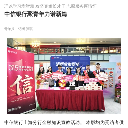
理论学习增智慧 攻坚克难长才干 志愿服务厚情怀
中信银行聚青年力谱新篇
青年报
记者 孙琪
中信银行上海分行金融知识宣教活动。 本版均为受访者供