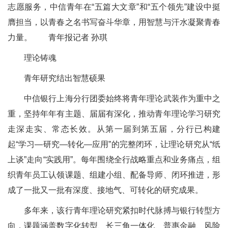
志愿服务，中信青年在“五篇大文章”和“五个领先”建设中挺
膺担当，以青春之名书写奋斗华章，用智慧与汗水凝聚青春
力量。 青年报记者 孙琪
理论铸魂
青年研究结出智慧硕果
中信银行上海分行团委始终将青年理论武装作为重中之
重，坚持年年有主题、届届有深化，推动青年理论学习研究
走深走实、常态长效。从第一届到第五届，分行已构建
起“学习—研究—转化—应用”的完整闭环，让理论研究从“纸
上谈”走向“实践用”。每年围绕全行战略重点和业务痛点，组
织青年员工认领课题、组建小组、配备导师、闭环推进，形
成了一批又一批有深度、接地气、可转化的研究成果。
多年来，该行青年理论研究紧扣时代脉搏与银行转型方
向，课题涵盖数字化转型、长三角一体化、普惠金融、风险