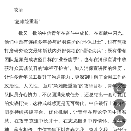
攻坚
“急难险重新”
一批又一批的中信青年在奋斗中成长、在奉献中闪光。
他们中既有连续多年参与野羽巡护的“环保卫士”，也有熬夜
打磨研究论文最终斩获内外部奖项的“理论尖兵”；既有带领
团队超额完成攻坚目标的“业务能手”，也有在消保宣讲中收
获群众真诚笑容的“幸福守护者”。加入消保宣讲团的经历，
让许多青年员工提升了沟通能力，更深刻理解了金融工作的
政治性、人民性。面对“急难险重新”的攻坚目标，青年突击
队队员齐心协力，不仅圆满完成任务，还总结出一套可复用
的实战打法，这种成就感更是无可替代。中信银行上海分行
团委持续搭建平台、优化机制，让青年在理论学习中增智
慧、在攻坚克难中长才干、在志愿服务中厚情怀。五四精
神，薪火相传。中信青年正以青春之我、奋斗之我，为分行