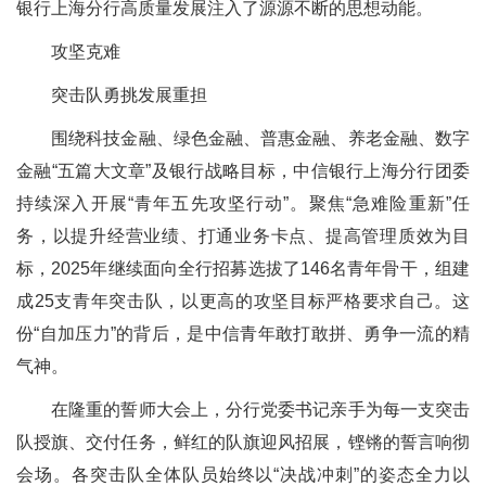
银行上海分行高质量发展注入了源源不断的思想动能。
攻坚克难
突击队勇挑发展重担
围绕科技金融、绿色金融、普惠金融、养老金融、数字
金融“五篇大文章”及银行战略目标，中信银行上海分行团委
持续深入开展“青年五先攻坚行动”。聚焦“急难险重新”任
务，以提升经营业绩、打通业务卡点、提高管理质效为目
标，2025年继续面向全行招募选拔了146名青年骨干，组建
成25支青年突击队，以更高的攻坚目标严格要求自己。这
份“自加压力”的背后，是中信青年敢打敢拼、勇争一流的精
气神。
在隆重的誓师大会上，分行党委书记亲手为每一支突击
队授旗、交付任务，鲜红的队旗迎风招展，铿锵的誓言响彻
会场。各突击队全体队员始终以“决战冲刺”的姿态全力以