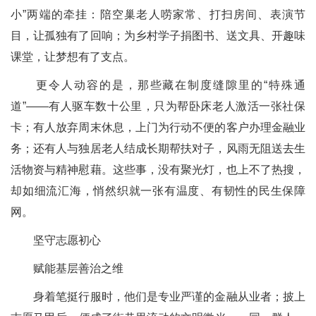
小”两端的牵挂：陪空巢老人唠家常、打扫房间、表演节
目，让孤独有了回响；为乡村学子捐图书、送文具、开趣味
课堂，让梦想有了支点。
更令人动容的是，那些藏在制度缝隙里的“特殊通
道”——有人驱车数十公里，只为帮卧床老人激活一张社保
卡；有人放弃周末休息，上门为行动不便的客户办理金融业
务；还有人与独居老人结成长期帮扶对子，风雨无阻送去生
活物资与精神慰藉。这些事，没有聚光灯，也上不了热搜，
却如细流汇海，悄然织就一张有温度、有韧性的民生保障
网。
坚守志愿初心
赋能基层善治之维
身着笔挺行服时，他们是专业严谨的金融从业者；披上