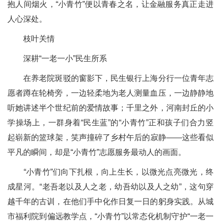
抱人间烟火，“小青竹”便以青春之名，让金融服务真正走进
人心深处。
枝叶关情
深耕“一老一小”民生所系
在养老院斑驳的窗影下，民生银行上海分行一位青年志
愿者蹲在轮椅旁，一边轻柔地为老人测量血压，一边静静地
听她讲述半个世纪前的爱情故事；千里之外，河南封丘的小
学操场上，一群身着“民生蓝”的“小青竹”正和孩子们合力竖
起崭新的篮球架，笑声撞碎了乡村午后的寂静——这些看似
平凡的瞬间，却是“小青竹”志愿服务最动人的画面。
“小青竹”们向下扎根，向上生长，以微光点亮微光，终
成星河。“老吾老以及人之老，幼吾幼以及人之幼”，这句穿
越千年的古训，在他们手中化作日复一日的躬身实践。从城
市福利院到偏远教学点，“小青竹”以常态化机制守护“一老一