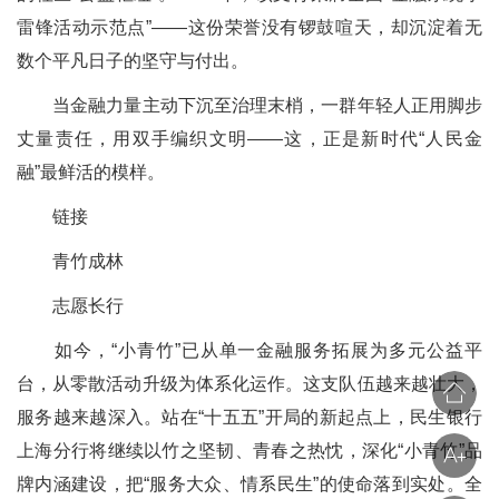
雷锋活动示范点”——这份荣誉没有锣鼓喧天，却沉淀着无
数个平凡日子的坚守与付出。
当金融力量主动下沉至治理末梢，一群年轻人正用脚步
丈量责任，用双手编织文明——这，正是新时代“人民金
融”最鲜活的模样。
链接
青竹成林
志愿长行
如今，“小青竹”已从单一金融服务拓展为多元公益平
台，从零散活动升级为体系化运作。这支队伍越来越壮大，
服务越来越深入。站在“十五五”开局的新起点上，民生银行
上海分行将继续以竹之坚韧、青春之热忱，深化“小青竹”品
牌内涵建设，把“服务大众、情系民生”的使命落到实处。全