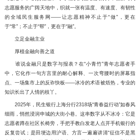
志愿服务的广阔天地中，织就一张有温度、有速度、有韧性
的全域民生服务网——让志愿精神不止于“做”，更在
于“常”；不止于“帮”，更在于“融”。
立足金融主业
厚植金融向善之道
谁说金融只是数字与报表？在“小青竹”青年志愿者手
中，它化作一句方言里的耐心解释、一次弯腰时的屏幕指
点、一场集市上的反诈快板——冰冷的术语被焐热，专业的
知识长出了人情的枝丫。
2025年，民生银行上海分行2318场“青春益行动”如春风
细雨，悄然浸润申城的大街小巷。这串数字从不冰冷：它是
志愿者蹲在社区长椅旁，手把手教白发老人点开手机银行的
反复尝试；是田埂边用沪语、方言一遍遍讲清“征信不是黑