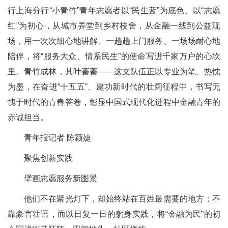
行上海分行“小青竹”青年志愿者以“民生蓝”为底色、以“志愿
红”为初心，从城市弄堂到乡村校舍，从金融一线到公益现
场，用一次次细心地讲解、一趟趟上门服务、一场场耐心地
陪伴，将“服务大众、情系民生”的使命写进千家万户的心坎
里。青竹成林，其叶蓁蓁——这支队伍正以专业为笔、热忱
为墨，在奋进“十五五”、建功新时代的壮阔征程中，书写无
愧于时代的青春答卷，彰显中国式现代化进程中金融青年的
赤诚担当。
青年报记者 陈颖婕
聚焦创新实践
擘画志愿服务新图景
他们不在聚光灯下，却始终站在百姓最需要的地方；不
靠豪言壮语，而以日复一日的躬身实践，将“金融为民”的初