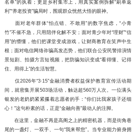
名单”的执着；更是乡村集市上，用真实案例拆解“刷单返
利”“养老投资”骗局时，围观群众恍然大悟的眼神。
面对老年群体“怕点错、不敢用”的数字焦虑，“小青
竹”不催不急，只用陪伴化解不安；面对青少年对“理财”“信
用”的懵懂，他们把课堂变成游戏，让财商教育在笑声中生
根；面对电信网络诈骗高发态势，他们联合公安民警排演情
景短剧、拍摄方言短视频，把防骗知识变成“看得懂、记得
住、用得上”的生活智慧。
仅2026年“3·15”金融消费者权益保护教育宣传活动期
间，就密集开展503场活动，触达超560万人次。一位满头
银发的老奶奶紧紧攥着志愿者的手：“你们比我家孩子还细
心！”这句朴素的话，正是“金融向善”最动人的注脚。
在这里，金融不再是高阁之上的精密机器，而是街角巷
尾的一盏灯、一双手、一句“我来帮您”。当专业能力俯身拥