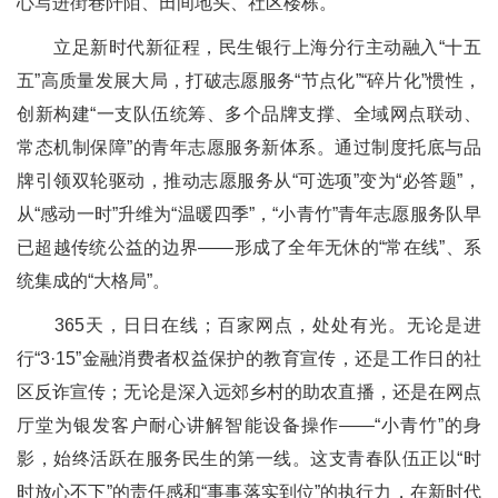
心写进街巷阡陌、田间地头、社区楼栋。
立足新时代新征程，民生银行上海分行主动融入“十五
五”高质量发展大局，打破志愿服务“节点化”“碎片化”惯性，
创新构建“一支队伍统筹、多个品牌支撑、全域网点联动、
常态机制保障”的青年志愿服务新体系。通过制度托底与品
牌引领双轮驱动，推动志愿服务从“可选项”变为“必答题”，
从“感动一时”升维为“温暖四季”，“小青竹”青年志愿服务队早
已超越传统公益的边界——形成了全年无休的“常在线”、系
统集成的“大格局”。
365天，日日在线；百家网点，处处有光。无论是进
行“3·15”金融消费者权益保护的教育宣传，还是工作日的社
区反诈宣传；无论是深入远郊乡村的助农直播，还是在网点
厅堂为银发客户耐心讲解智能设备操作——“小青竹”的身
影，始终活跃在服务民生的第一线。这支青春队伍正以“时
时放心不下”的责任感和“事事落实到位”的执行力，在新时代