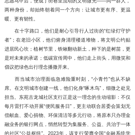
志愿马甲后，便成了街巷里流动的文明微光——同一群人，
两种身份，却始终朝着同一个方向：让城市更有序、更温
暖、更有韧性。
在十字路口，他们是耐心引导行人过街的“红绿灯守护
者”；在老旧小区，他们俯身清理楼道堆物，将文明公约贴
进居民心坎；植树节里，铁锹翻动新土，种下的是树苗，更
是对未来的承诺；低碳宣传周中，他们走上街头，用微笑和
倡议把绿色出行理念播撒开来。
而当城市治理面临急难险重时刻，“小青竹”也从不缺
席。在文明城市创建一线，他们化身“啄木鸟”，细微之处见
担当。东苑古龙城社区支行正是这一理念的生动缩影：不仅
每月雷打不动开展“便民服务日”，更主动联合居委会策划无
偿献血、爱心捐物、环保清洁等多元行动，将原本只办理金
融业务的银行网点，悄然转型为集服务、公益、共治于一体
的社区“公益枢纽”。2023年，该支行荣膺全国“金融系统学