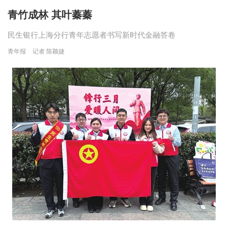
青竹成林 其叶蓁蓁
民生银行上海分行青年志愿者书写新时代金融答卷
青年报
记者 陈颖婕