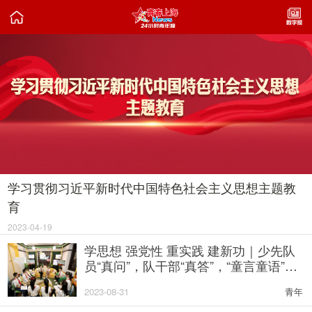

学习贯彻习近平新时代中国特色社会主义思想主题教
育
2023-04-19
学思想 强党性 重实践 建新功｜少先队
员“真问”，队干部“真答”，“童言童语”话
新思想
2023-08-31
青年