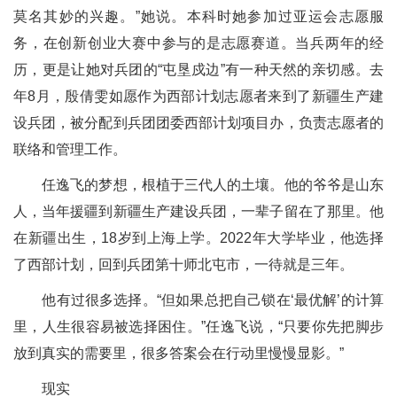
莫名其妙的兴趣。”她说。本科时她参加过亚运会志愿服
务，在创新创业大赛中参与的是志愿赛道。当兵两年的经
历，更是让她对兵团的“屯垦戍边”有一种天然的亲切感。去
年8月，殷倩雯如愿作为西部计划志愿者来到了新疆生产建
设兵团，被分配到兵团团委西部计划项目办，负责志愿者的
联络和管理工作。
任逸飞的梦想，根植于三代人的土壤。他的爷爷是山东
人，当年援疆到新疆生产建设兵团，一辈子留在了那里。他
在新疆出生，18岁到上海上学。2022年大学毕业，他选择
了西部计划，回到兵团第十师北屯市，一待就是三年。
他有过很多选择。“但如果总把自己锁在‘最优解’的计算
里，人生很容易被选择困住。”任逸飞说，“只要你先把脚步
放到真实的需要里，很多答案会在行动里慢慢显影。”
现实