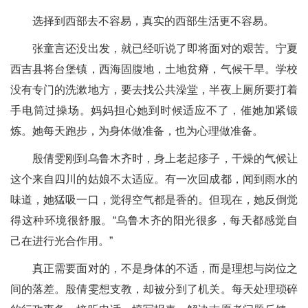
选择到西部去不容易，真实的西部生活更不容易。
张童言还没出发，就已经听说了即将面对的艰苦。宁夏
西吉县将台堡镇，西海固腹地，土地贫瘠，气候干旱。学校
没有专门的洗漱地方，要去找公共澡堂，半夜上厕所要打着
手电筒过操场。妈妈担心她到时候适应不了，催她加紧锻
炼。她每天跑步，为身体做准备，也为心理做准备。
殷倩雯刚到乌鲁木齐时，身上老起疹子，干燥的气候让
这个来自四川的姑娘不太适应。有一次回成都，闻到雨水的
味道，她猛吸一口，觉得空气都是香的。但现在，她反倒觉
得这种环境很舒服。“乌鲁木齐的阳光很多，每天都感觉自
己在进行光合作用。”
真正需要面对的，不是身体的不适，而是理想与岗位之
间的落差。殷倩雯想支教，却被分到了机关。每天处理琐碎