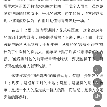
塔里木河正因无数滴水相拥才壮阔，于我个人而言，虽然越
发觉得哪怕非常微小、平凡的追求，想要如愿，也常难以实
现，但我依然认为，西部计划值得青春奔赴一场。”
在四十七团，殷倩雯遇到了艾乐松医生，这名2014年
的西部计划志愿者，服务期满后留了下来，见证了四十七团
医院中医科从无到有，十多年来，从曾经的“沙海小郎中”成
长为了中医科的负责人。他家墙上贴了许多和志愿者们的合
影。“他说当时他的前辈经常请他吃饭，要把他留下来，所
以现在他也逢人就请吃饭。”
这或许就是“到西部去”的最佳写意。梦想，是出发的理
由；现实，是必须面对的土地；诗意，是坚持的动力；传
承，是把一个人的路走成一群人的路；而理想，是前方永远
亮着的那盏灯。