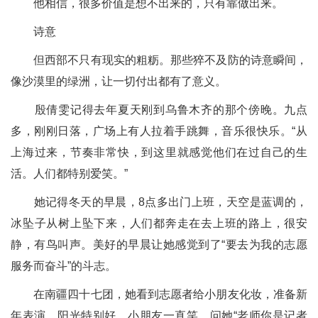
他相信，很多价值是想不出来的，只有靠做出来。
诗意
但西部不只有现实的粗粝。那些猝不及防的诗意瞬间，
像沙漠里的绿洲，让一切付出都有了意义。
殷倩雯记得去年夏天刚到乌鲁木齐的那个傍晚。九点
多，刚刚日落，广场上有人拉着手跳舞，音乐很快乐。“从
上海过来，节奏非常快，到这里就感觉他们在过自己的生
活。人们都特别爱笑。”
她记得冬天的早晨，8点多出门上班，天空是蓝调的，
冰坠子从树上坠下来，人们都奔走在去上班的路上，很安
静，有鸟叫声。美好的早晨让她感觉到了“要去为我的志愿
服务而奋斗”的斗志。
在南疆四十七团，她看到志愿者给小朋友化妆，准备新
年表演。阳光特别好，小朋友一直笑，问她“老师你是记者