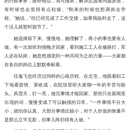
的行政事务，接听电话，填写报表，解决志愿者问题反馈，
有时候也会觉得有点枯燥。“刚来的时候也想调岗去学
校。”她说，“但已经完成了工作交接，如果我临时走了，这
个活儿就暂时脱节了。”
她选择留下来。慢慢地，她理解了，再小的事也要有人
做。有一次加班到很晚才回家，看到施工工人在修路灯，军
人还在站岗，她忽然感觉到一种共同为之的力量——大家都
在各自的岗位上默默奉献着。
任逸飞也经历过同样的心路历程。在北屯，他跟着职工
下地看苗情、算收成，在院坝里听大家聊一年的辛苦与盼
头。风雪天，灯一亮，做完事情才能回家。那些只在新闻里
出现的词，慢慢变成了可以触摸的日常。“一件事情不分大
小，就怕你认真。大部分事情比较小，对个人价值的衡量不
是那么立竿见影，但事儿终归得有人做。”