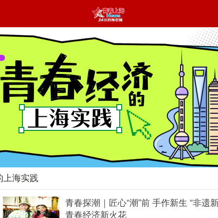
的上海实践
青春探潮｜匠心“潮”前 手作新生 “非遗
青春经济新火花